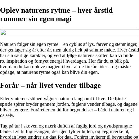
Oplev naturens rytme – hver årstid
rummer sin egen magi
Naturen følger sin egen rytme – en cyklus af lys, farver og stemninger,
der gentager sig år efter år, men aldrig helt på samme måde. Hver årstid
har sin særlige karakter, og ved at følge naturens skiften kan vi finde
ro, inspiration og fornyet energi i hverdagen. Her får du et blik på,
hvordan du kan opleve magien i hver af de fire årstider – og måske
opdage, at naturens rytme også kan blive din egen.
Forår – når livet vender tilbage
Efter vinterens stilhed vågner naturen langsomt til live. De første
spæde spirer bryder gennem jorden, fuglene vender tilbage, og dagene
bliver længere. Foråret er en tid for begyndelser – både i naturen og i
os selv.
Tag på tur i skoven og mærk duften af fugtig jord og nyudsprungne
blade. Lyt til fuglesangen, der igen fylder luften, og læg mærke til,
hvordan lyset ændrer sig dag for dag. Foråret inviterer til bevægelse og