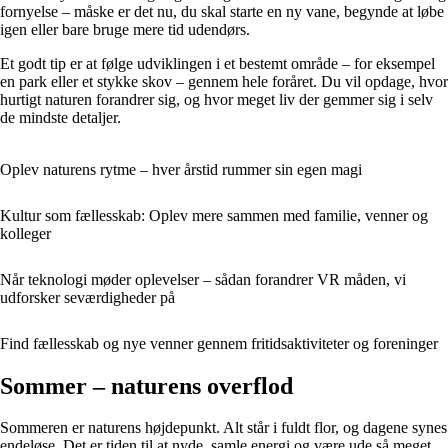
fornyelse – måske er det nu, du skal starte en ny vane, begynde at løbe
igen eller bare bruge mere tid udendørs.
Et godt tip er at følge udviklingen i et bestemt område – for eksempel
en park eller et stykke skov – gennem hele foråret. Du vil opdage, hvor
hurtigt naturen forandrer sig, og hvor meget liv der gemmer sig i selv
de mindste detaljer.
Oplev naturens rytme – hver årstid rummer sin egen magi
Kultur som fællesskab: Oplev mere sammen med familie, venner og
kolleger
Når teknologi møder oplevelser – sådan forandrer VR måden, vi
udforsker seværdigheder på
Find fællesskab og nye venner gennem fritidsaktiviteter og foreninger
Sommer – naturens overflod
Sommeren er naturens højdepunkt. Alt står i fuldt flor, og dagene synes
endeløse. Det er tiden til at nyde, samle energi og være ude så meget