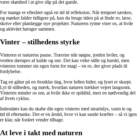
være skønhed i at give slip på det gamle.
For mange er efteråret også en tid til refleksion. Når tempoet sænkes,
og mørket falder tidligere på, kan du bruge tiden på at finde ro, læse,
skrive eller planlægge nye projekter. Naturens rytme viser os, at hvile
og aktivitet hænger sammen.
Vinter – stilhedens styrke
Vinteren er naturens pause. Træerne står nøgne, jorden hviler, og
verden dæmpes af kulde og sne. Det kan virke stille og barskt, men
vinteren rummer sin egen form for magi – en ro, der giver plads til
fordybelse.
Tag en gåtur på en frostklar dag, hvor luften bider, og lyset er skarpt.
Lyt til stilheden, og mærk, hvordan naturen trækker vejret langsomt.
Vinteren minder os om, at hvile ikke er spildtid, men en nødvendig del
af livets cyklus.
Indendørs kan du skabe din egen vinterro med stearinlys, varm te og
tid til eftertanke. Det er en årstid, hvor vi kan samle kræfter – så vi igen
er klar, når foråret vender tilbage.
At leve i takt med naturen