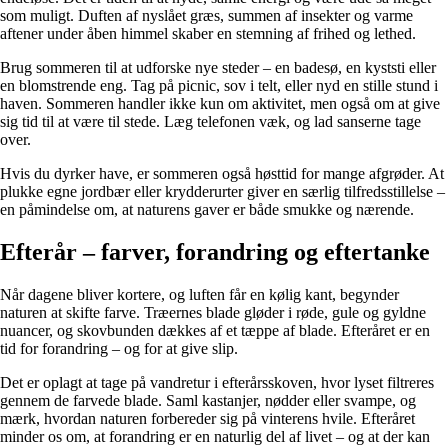
som muligt. Duften af nyslået græs, summen af insekter og varme
aftener under åben himmel skaber en stemning af frihed og lethed.
Brug sommeren til at udforske nye steder – en badesø, en kyststi eller
en blomstrende eng. Tag på picnic, sov i telt, eller nyd en stille stund i
haven. Sommeren handler ikke kun om aktivitet, men også om at give
sig tid til at være til stede. Læg telefonen væk, og lad sanserne tage
over.
Hvis du dyrker have, er sommeren også høsttid for mange afgrøder. At
plukke egne jordbær eller krydderurter giver en særlig tilfredsstillelse –
en påmindelse om, at naturens gaver er både smukke og nærende.
Efterår – farver, forandring og eftertanke
Når dagene bliver kortere, og luften får en kølig kant, begynder
naturen at skifte farve. Træernes blade gløder i røde, gule og gyldne
nuancer, og skovbunden dækkes af et tæppe af blade. Efteråret er en
tid for forandring – og for at give slip.
Det er oplagt at tage på vandretur i efterårsskoven, hvor lyset filtreres
gennem de farvede blade. Saml kastanjer, nødder eller svampe, og
mærk, hvordan naturen forbereder sig på vinterens hvile. Efteråret
minder os om, at forandring er en naturlig del af livet – og at der kan