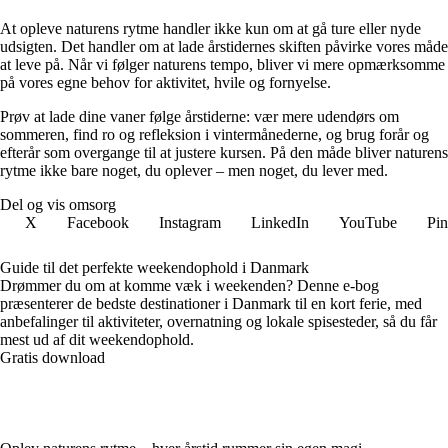
At opleve naturens rytme handler ikke kun om at gå ture eller nyde
udsigten. Det handler om at lade årstidernes skiften påvirke vores måde
at leve på. Når vi følger naturens tempo, bliver vi mere opmærksomme
på vores egne behov for aktivitet, hvile og fornyelse.
Prøv at lade dine vaner følge årstiderne: vær mere udendørs om
sommeren, find ro og refleksion i vintermånederne, og brug forår og
efterår som overgange til at justere kursen. På den måde bliver naturens
rytme ikke bare noget, du oplever – men noget, du lever med.
Del og vis omsorg
X
Facebook
Instagram
LinkedIn
YouTube
Pin
Guide til det perfekte weekendophold i Danmark
Drømmer du om at komme væk i weekenden? Denne e-bog
præsenterer de bedste destinationer i Danmark til en kort ferie, med
anbefalinger til aktiviteter, overnatning og lokale spisesteder, så du får
mest ud af dit weekendophold.
Gratis download