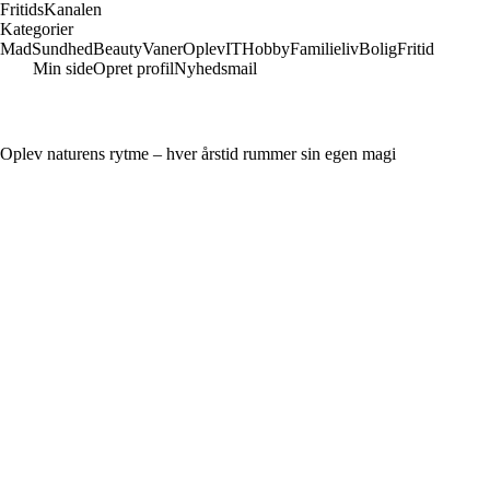
Fritids
Kanalen
Kategorier
Mad
Sundhed
Beauty
Vaner
Oplev
IT
Hobby
Familieliv
Bolig
Fritid
Min side
Opret profil
Nyhedsmail
Oplev naturens rytme – hver årstid rummer sin egen magi