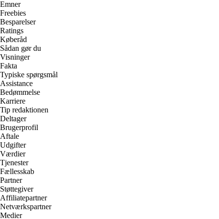
Emner
Freebies
Besparelser
Ratings
Køberåd
Sådan gør du
Visninger
Fakta
Typiske spørgsmål
Assistance
Bedømmelse
Karriere
Tip redaktionen
Deltager
Brugerprofil
Aftale
Udgifter
Værdier
Tjenester
Fællesskab
Partner
Støttegiver
Affiliatepartner
Netværkspartner
Medier